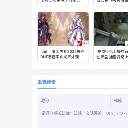
上线 王者荣耀少司缘上线
退公会 传奇商店
时间介绍
造退公会方法
dnf手游国庆套2024爆料
捕盗行纪上好的
DNF手游国庆光环外观一
在哪里 捕盗行纪
览
料具体位置介绍
发表评论