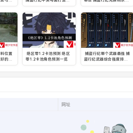
经营与打
捕盗行纪牛头马面打法攻
哪些 捕盗行纪兑换码永久
略
有效大全
石料位置
绝区零1.2卡池预测 绝区
捕盗行纪哪个武器最强 捕
上好的石
零1.2卡池角色预测一览
盗行纪武器综合强度排行
榜