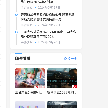
战礼包码2024永不过期
手游攻略
2024年09月29日
碧蓝航线俾斯麦婚纱皮肤公开 碧蓝航线
俾斯麦婚纱誓约皮肤情报一览
手游攻略
2024年09月25日
三国大作战兑换码2024有哪些 三国大作
战兑换码真实可用2024
手游攻略
2024年09月26日
随便看看
换一换
王者荣耀少司缘什么时候上线 王者荣耀少司缘上线时间介绍
赛博朋克2077杜姆杜姆不朽手枪怎么获得-杜姆杜姆不朽手枪获取教程