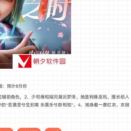
服：预计8月份
位辅助角色。2、少司缘和瑶同属云梦泽，她是判缘巫祝，擅长给人
的“悲莫悲兮生别离 乐莫乐兮新相知”。4、她身着一袭红衣，衣服