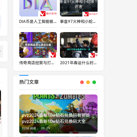
DIA币是人工智能板块吗 DIA币详细一览
拳皇97火神和小蛇哪个厉害
传奇商店经营与打造怎么退公会 传奇商店经营与打造退公会方法
2021年春运什么时候开始抢票-2021年春运抢票时间一览
热门文章
pvz2024最新10w钻石兑换码有哪些
pvz2024最新10w钻石兑换码大全
3208 阅读 ，
09-29