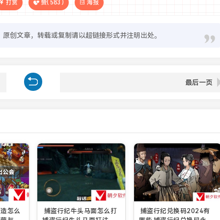
打赏
赞(
583
)
海报
原创文章，转载或复制请以超链接形式并注明出处。
最后一页
打造怎么
捕盗行纪牛头马面怎么打
捕盗行纪兑换码2024有