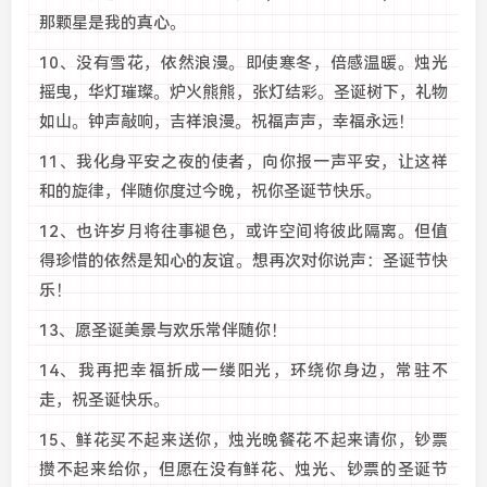
那颗星是我的真心。
10、没有雪花，依然浪漫。即使寒冬，倍感温暖。烛光
摇曳，华灯璀璨。炉火熊熊，张灯结彩。圣诞树下，礼物
如山。钟声敲响，吉祥浪漫。祝福声声，幸福永远！
11、我化身平安之夜的使者，向你报一声平安，让这祥
和的旋律，伴随你度过今晚，祝你圣诞节快乐。
12、也许岁月将往事褪色，或许空间将彼此隔离。但值
得珍惜的依然是知心的友谊。想再次对你说声：圣诞节快
乐！
13、愿圣诞美景与欢乐常伴随你！
14、我再把幸福折成一缕阳光，环绕你身边，常驻不
走，祝圣诞快乐。
15、鲜花买不起来送你，烛光晚餐花不起来请你，钞票
攒不起来给你，但愿在没有鲜花、烛光、钞票的圣诞节