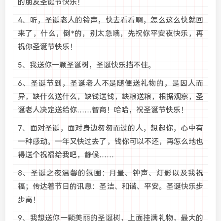
的朋友圣诞节快乐！
4、听，圣诞老人的铃声，快去看看啊，怎么这么快就回
来了，什么，倒*的，别太急哦，先祝你平安夜快乐，再
祝你圣诞节快乐！
5、我送你一颗圣诞树，圣诞快乐挡不住。
6、圣诞节到，圣诞老人不是随便送礼物的，是因人而
异，缺什么送什么，缺钱送钱，缺粮送粮，根据观察，圣
诞老人决定送给你……智商！哈哈，祝圣诞节快乐！
7、面对圣诞，面对身边匆匆而过的人，想起你，心中有
一种感动。一年又快过去了，钱你可以不还，再怎么地也
得送个祝福给我吧，静候……
8、圣诞之夜温馨的氛围：月晕、钟声、灯影以及我祝
福；传达着节日的讯息：圣洁、和谐、平安。圣诞快乐步
步高！
9、我想送你一颗美丽的圣诞树，上面挂满礼物，最大的