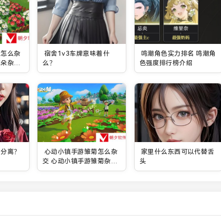
朵怎么杂
宿舍1v3车牌意味着什
鸣潮角色实力排名 鸣潮角
花朵杂交
么？
色强度排行榜介绍
湿分离？
心动小镇手游雏菊怎么杂
家里什么东西可以代替舌
交 心动小镇手游雏菊杂交
头
方法