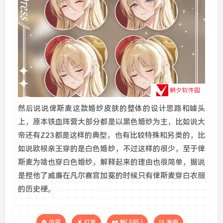
然后说说俾斯麦这款婚纱皮肤的整体的设计思路和噱头
上，原本铁血阵营大部分都是以黑色婚纱为主，比如说大
帝还有Z23都是这样的典型，也有比较特殊和另类的，比
如说欧根亲王穿的是白色婚纱，不过这样的很少，至于俾
斯麦为啥也穿白色婚纱，解释起来的理由也很简单，据说
是捏他了威廉在凡尔赛宫加冕的时候只有俾斯麦穿白衣服
的历史梗。
收藏
打赏
赞(
595
)
海报