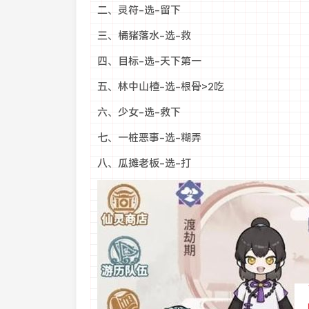
二、灵符-选-留下
三、橘猪落水-选-救
四、目标-选-天下第一
五、林中山楂-选-根骨>2吃
六、少女-选-救下
七、一桩恶事-选-糊弄
八、瓜摊老板-选-打