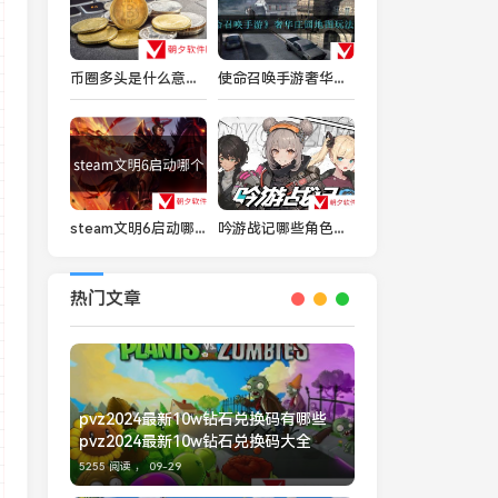
币圈多头是什么意思？币圈多头详细分享
使命召唤手游奢华庄园地图怎么打-奢华庄园地图玩法攻略
steam文明6启动哪个
吟游战记哪些角色比较厉害 吟游战记角色强度排行榜
热门文章
pvz2024最新10w钻石兑换码有哪些
pvz2024最新10w钻石兑换码大全
5255 阅读 ，
09-29