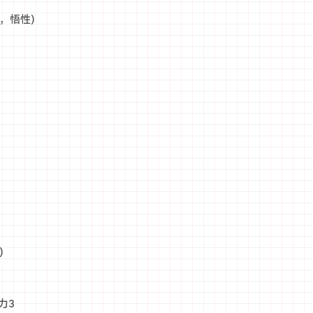
，悟性)
)
力3