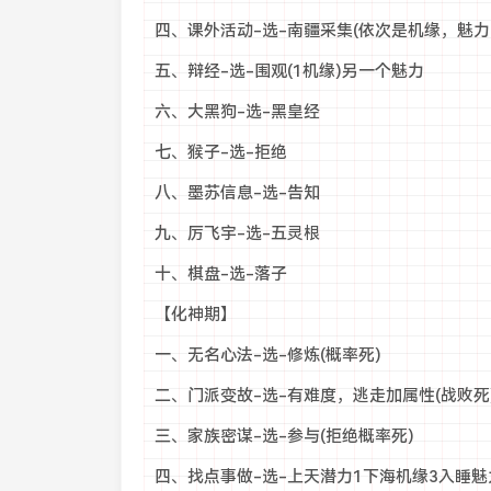
四、课外活动-选-南疆采集(依次是机缘，魅力
五、辩经-选-围观(1机缘)另一个魅力
六、大黑狗-选-黑皇经
七、猴子-选-拒绝
八、墨苏信息-选-告知
九、厉飞宇-选-五灵根
十、棋盘-选-落子
【化神期】
一、无名心法-选-修炼(概率死)
二、门派变故-选-有难度，逃走加属性(战败死
三、家族密谋-选-参与(拒绝概率死)
四、找点事做-选-上天潜力1下海机缘3入睡魅