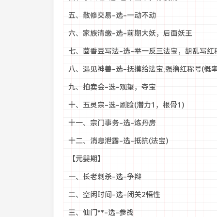
五、散修交易-选-一动不动
六、家族清缴-选-前期大妖，后面妖王
七、茴香豆写法-选-举一反三法宝，胡乱写红称
八、遇见神兽-选-抚摸给法宝;强撸红称号(概率
九、拍卖会-选-观望，夺宝
十、五灵宗-选-刷脸(潜力1，根骨1)
十一、宗门事务-选-炼丹房
十二、消息泄露-选-抵抗(法宝)
【元婴期】
一、长老刺杀-选-争辩
二、空闲时间-选-闭关2悟性
三、仙门**-选-参战