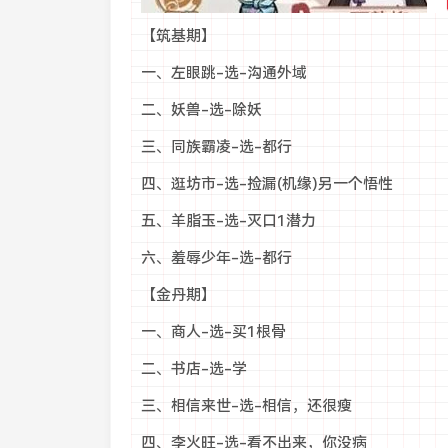
【筑基期】
一、左眼跳-选-沟通外域
二、妖兽-选-除妖
三、同族霸凌-选-都行
四、逛坊市-选-捡漏(机缘)另一个悟性
五、羊脂玉-选-灭口1潜力
六、羞辱少年-选-都行
【金丹期】
一、商人-选-买1根骨
二、书店-选-学
三、相信来世-选-相信，还很瘦
四、李火旺-选-看不出来，你没病