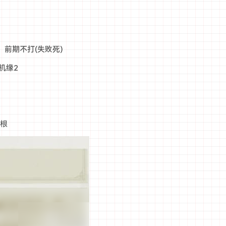
前期不打(失败死)
机缘2
1根