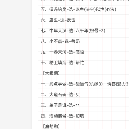
五、偶遇钓叟-选-以鱼(法宝)以渔(心法)
六、蛊虫-选-反击
七、中年大汉-选-六千年(根骨+3)
八、小不点-选-兽奶
九、一卷天河-选-感悟
十、精卫填海-选-帮忙
【大乘期】
一、找点事做-选-碰运气(机缘3)，请客(魅力3
二、大道石碑-选-买
三、弟子是谁-选-**
四、活动筋骨-选-幻境
【渡劫期】