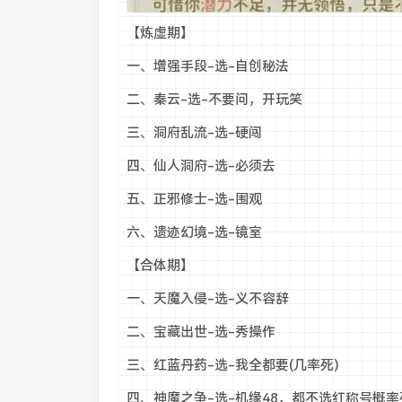
【炼虚期】
一、增强手段-选-自创秘法
二、秦云-选-不要问，开玩笑
三、洞府乱流-选-硬闯
四、仙人洞府-选-必须去
五、正邪修士-选-围观
六、遗迹幻境-选-镜室
【合体期】
一、天魔入侵-选-义不容辞
二、宝藏出世-选-秀操作
三、红蓝丹药-选-我全都要(几率死)
四、神魔之争-选-机缘48，都不选红称号概率