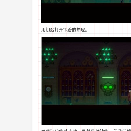
用钥匙打开锁着的抽屉。