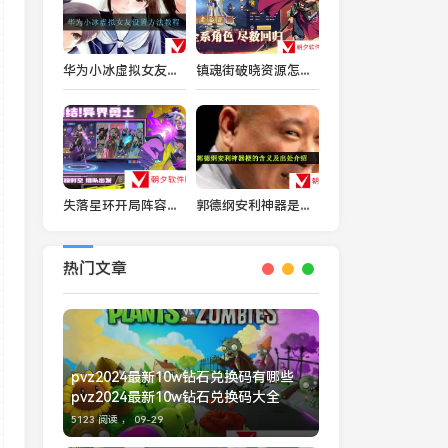
华为小冰虚拟女友怎么设置-华为小冰虚拟女友设置方法
镇魂街破晓资源怎么分配 镇魂街破晓资源分配攻略
失落星环开局阵容怎么搭配 失落星环开局阵容搭配攻略
郭德纲安利神器是什么梗-郭德纲安利神器梗的含义及出处介绍
热门文章
pvz2024最新10w钻石兑换码有哪些
pvz2024最新10w钻石兑换码大全
5123 阅读 ，
09-29