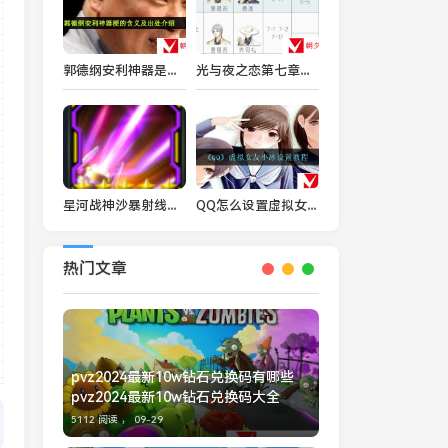
郭德纲安利神器是什么梗-郭德纲安利神器梗的含义及出处介绍
光与夜之恋第七章光夜结局 光夜结局全剧情攻略
星河战神沙暴射线好吗 沙漠射线属性与获取方法详解
QQ怎么设置虚拟女友小冰-虚拟女友小冰设置教程
热门文章
pvz2024最新10w钻石兑换码有哪些
pvz2024最新10w钻石兑换码大全
5112 阅读 ，
09-29