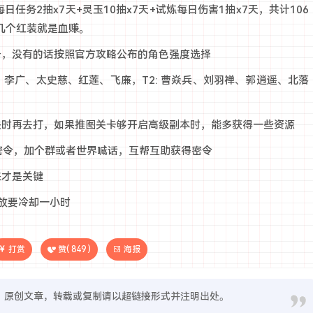
任务2抽x7天+灵玉10抽x7天+试炼每日伤害1抽x7天，共计106
几个红装就是血赚。
卡，没有的话按照官方攻略公布的角色强度选择
 郭嘉、李广、太史慈、红莲、飞廉，T2: 曹焱兵、刘羽禅、郭逍遥、北落
关时再去打，如果推图关卡够开启高级副本时，能多获得一些资源
日密令，加个群或者世界喊话，互帮互助获得密令
来才是关键
放要冷却一小时
打赏
赞(
849
)
海报
原创文章，转载或复制请以超链接形式并注明出处。