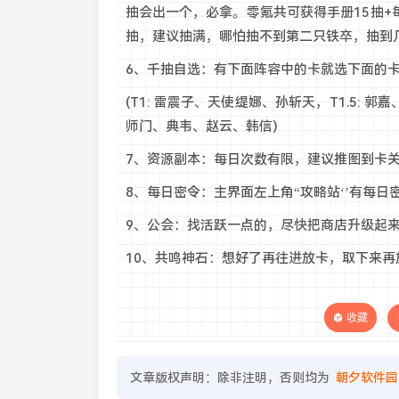
抽会出一个，必拿。零氪共可获得手册15抽+每日
抽，建议抽满，哪怕抽不到第二只铁卒，抽到
6、千抽自选：有下面阵容中的卡就选下面的
(T1: 雷震子、天使缇娜、孙斩天，T1.5:
师门、典韦、赵云、韩信)
7、资源副本：每日次数有限，建议推图到卡
8、每日密令：主界面左上角“攻略站‘’有每
9、公会：找活跃一点的，尽快把商店升级起
10、共鸣神石：想好了再往进放卡，取下来再
收藏
文章版权声明：除非注明，否则均为
朝夕软件园