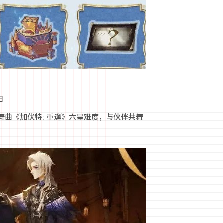
日
舞曲《加伏特: 重逢》六星难度，与伙伴共舞