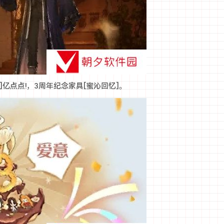
]亿点点!，3周年纪念家具[蜜沁回忆]。