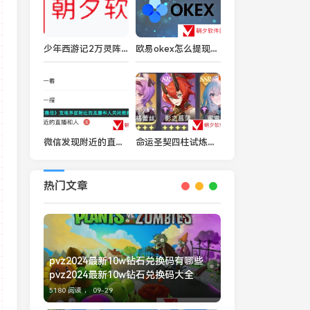
少年西游记2万灵阵容搭配 孙悟空阵容推荐
欧易okex怎么提现支付宝-欧易okex提现支付宝教程
微信发现附近的直播和人怎么关闭-发现界面附近的直播和人关闭教程
命运圣契四柱试炼怎么通关 命运圣契四柱试炼通关攻略
热门文章
pvz2024最新10w钻石兑换码有哪些
pvz2024最新10w钻石兑换码大全
5180 阅读 ，
09-29