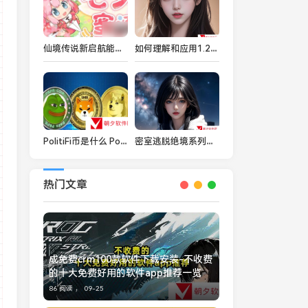
仙境传说新启航能搬砖吗 仙境传说新启航搬砖攻略
如何理解和应用1.220.38的成色标准？
PolitiFi币是什么 PolitiFi币详细一览
密室逃脱绝境系列真的能带给玩家全新的体验吗？
热门文章
成免费crm100款软件下载安装-不收费
的十大免费好用的软件app推荐一览
86 阅读 ，
09-25