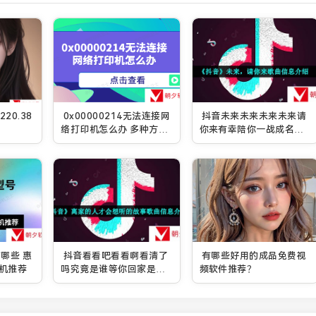
20.38
0x00000214无法连接网
抖音未来未来未来未来请
络打印机怎么办 多种方式
你来有幸陪你一战成名的
解决
未来是什么歌-未来，请你
来歌曲信息介绍
哪些 惠
抖音看看吧看看啊看清了
有哪些好用的成品免费视
机推荐
吗究竟是谁等你回家是什
频软件推荐？
么歌-离家的人才会想听的
故事歌曲信息介绍